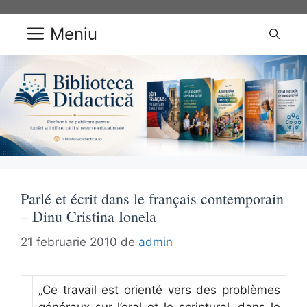
Sari
la
Meniu
conținut
Parlé et écrit dans le français contemporain
– Dinu Cristina Ionela
21 februarie 2010
de
admin
„Ce travail est orienté vers des problèmes
généraux sur l’oral et le scriptural, dans le