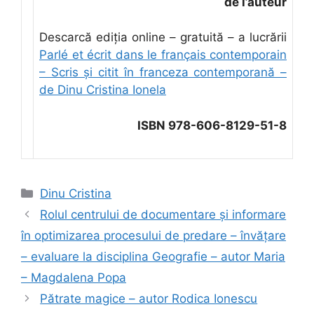
de l’auteur
Descarcă ediţia online – gratuită – a lucrării
Parlé et écrit dans le français contemporain
– Scris şi citit în franceza contemporană –
de Dinu Cristina Ionela
ISBN 978-606-8129-51-8
Categorii
Dinu Cristina
Rolul centrului de documentare şi informare
în optimizarea procesului de predare – învăţare
– evaluare la disciplina Geografie – autor Maria
– Magdalena Popa
Pătrate magice – autor Rodica Ionescu