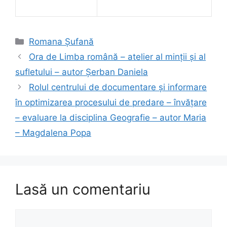
Categorii
Romana Şufană
Ora de Limba română – atelier al minţii şi al
sufletului – autor Şerban Daniela
Rolul centrului de documentare şi informare
în optimizarea procesului de predare – învăţare
– evaluare la disciplina Geografie – autor Maria
– Magdalena Popa
Lasă un comentariu
Comentariu