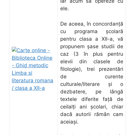
iar acum să opereze cu
ele.
De aceea, în concordanţă
cu programa şcolară
pentru clasa a XII-a, vă
propunem şase studii de
caz (3 în plus pentru
elevii din clasele de
filologie), trei prezentări
de curente
culturale/literare şi o
dezbatere, pe lângă
textele diferite faţă de
ceilalţi ani şcolari, chiar
dacă autorii rămân cam
aceiaşi.