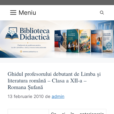
Sari
la
Meniu
conținut
Ghidul profesorului debutant de Limba şi
literatura română – Clasa a XII-a –
Romana Şufană
13 februarie 2010
de
admin