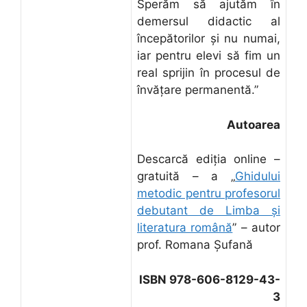
Sperăm să ajutăm în
demersul didactic al
începătorilor şi nu numai,
iar pentru elevi să fim un
real sprijin în procesul de
învăţare permanentă.”
Autoarea
Descarcă ediţia online –
gratuită – a „
Ghidului
metodic pentru profesorul
debutant de Limba şi
literatura română
” – autor
prof. Romana Şufană
ISBN 978-606-8129-43-
3