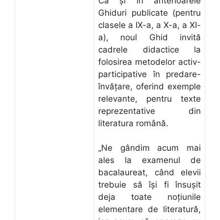
Ca şi în anterioarele
Ghiduri publicate (pentru
clasele a IX-a, a X-a, a XI-
a), noul Ghid invită
cadrele didactice la
folosirea metodelor activ-
participative în predare-
învăţare, oferind exemple
relevante, pentru texte
reprezentative din
literatura română.
„Ne gândim acum mai
ales la examenul de
bacalaureat, când elevii
trebuie să îşi fi însuşit
deja toate noţiunile
elementare de literatură,