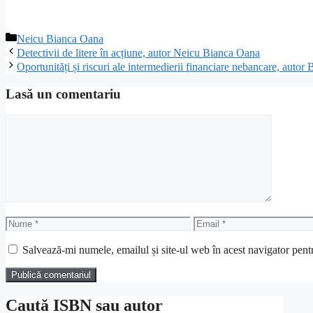
Categorii
Neicu Bianca Oana
Detectivii de litere în acțiune, autor Neicu Bianca Oana
Oportunități și riscuri ale intermedierii financiare nebancare, auto
Lasă un comentariu
Comentariu
Nume
Email
Salvează-mi numele, emailul și site-ul web în acest navigator pent
Caută ISBN sau autor