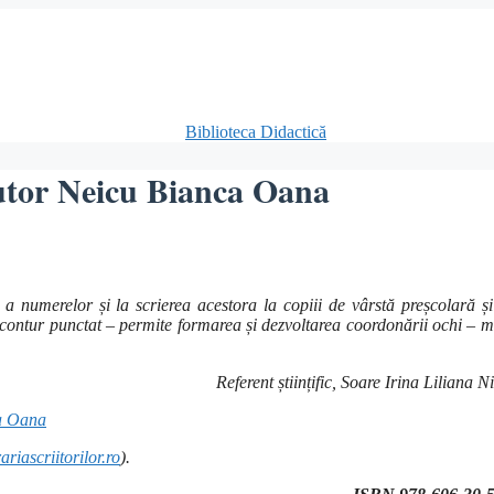
autor Neicu Bianca Oana
 a numerelor și la scrierea acestora la copiii de vârstă preșcolară și
 contur punctat – permite formarea și dezvoltarea coordonării ochi – m
Referent științific, Soare Irina Liliana N
ca Oana
riascriitorilor.ro
).