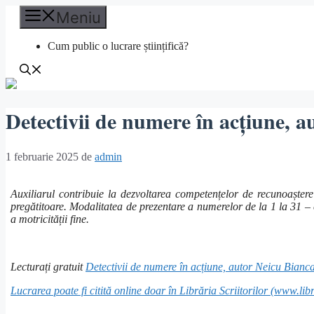
Sari
Meniu
la
conținut
Cum public o lucrare științifică?
Detectivii de numere în acțiune, 
1 februarie 2025
de
admin
Auxiliarul contribuie la dezvoltarea competențelor de recunoaștere
pregătitoare. Modalitatea de prezentare a numerelor de la 1 la 31 –
a motricității fine.
Lecturați gratuit
Detectivii de numere în acțiune, autor Neicu Bian
Lucrarea poate fi citită online doar în Librăria Scriitorilor (
www.libra