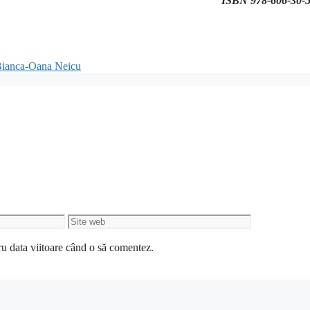
ISBN 978-606-30-
r Bianca-Oana Neicu
Site
web
ru data viitoare când o să comentez.