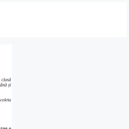
 clasă
ână și
icoleta