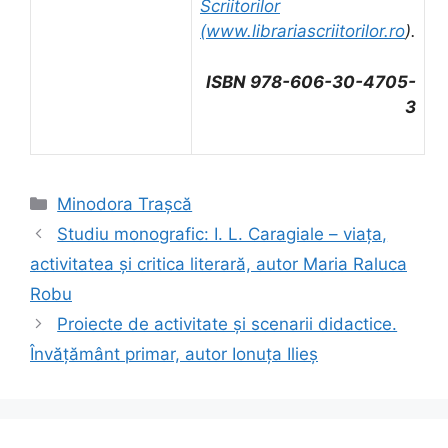
Scriitorilor
(
www.librariascriitorilor.ro
).
ISBN 978-606-30-4705-
3
Categorii
Minodora Trașcă
Studiu monografic: I. L. Caragiale – viața,
activitatea și critica literară, autor Maria Raluca
Robu
Proiecte de activitate și scenarii didactice.
Învățământ primar, autor Ionuța Ilieș