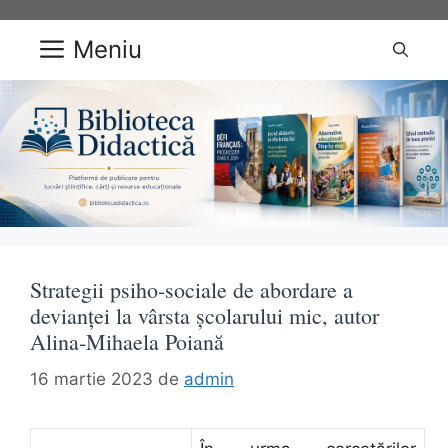
Sari
la
Meniu
conținut
Strategii psiho-sociale de abordare a
devianței la vârsta școlarului mic, autor
Alina-Mihaela Poiană
16 martie 2023
de
admin