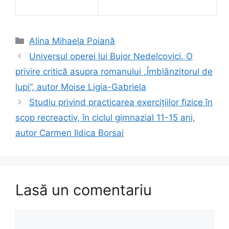
Categorii
Alina Mihaela Poiană
Universul operei lui Bujor Nedelcovici. O
privire critică asupra romanului „Îmblânzitorul de
lupi”, autor Moise Ligia-Gabriela
Studiu privind practicarea exercițiilor fizice în
scop recreactiv, în ciclul gimnazial 11-15 ani,
autor Carmen Ildica Borsai
Lasă un comentariu
Comentariu