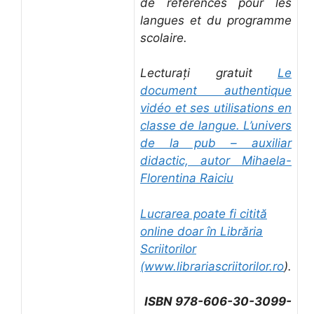
de références pour les
langues et du programme
scolaire.
Lecturați gratuit
Le
document authentique
vidéo et ses utilisations en
classe de langue. L’univers
de la pub – auxiliar
didactic, autor Mihaela-
Florentina Raiciu
Lucrarea poate fi citită
online doar în Librăria
Scriitorilor
(
www.librariascriitorilor.ro
).
ISBN 978-606-30-3099-