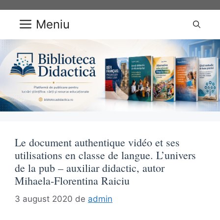
Sari
la
Meniu
conținut
Le document authentique vidéo et ses
utilisations en classe de langue. L’univers
de la pub – auxiliar didactic, autor
Mihaela-Florentina Raiciu
3 august 2020
de
admin