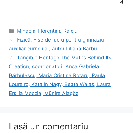
4
Categorii
Mihaela-Florentina Raiciu
Fizică. Fișe de lucru pentru gimnaziu –
auxiliar curricular, autor Liliana Barbu
Tangible Heritage.The Maths Behind Its
Creation, coordonatori: Anca Gabriela
Bărbulescu, Maria Cristina Rotaru, Paula
Loureiro, Katalin Nagy, Beata Walas, Laura
Ersilia Moccia, Münire Alagöz
Lasă un comentariu