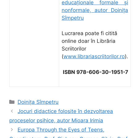
educaţionale formale şi
nonformale, autor Doinița
Sîmpetru
Lucrarea poate fi citită
online doar în Librăria
Scriitorilor
(
www.librariascriitorilor.ro
).
ISBN 978-606-30-1951-7
Categorii
Doinița Sîmpetru
Jocuri didactice folosite în dezvoltarea
proceselor psihice, autor Mioara Irimia
Europa Through the Eyes of Teens,