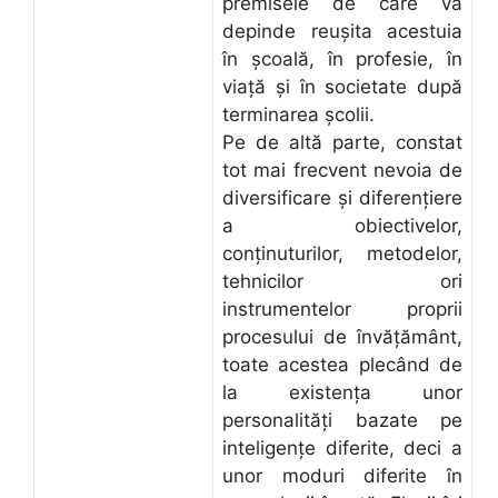
premisele de care va
depinde reuşita acestuia
în şcoală, în profesie, în
viaţă şi în societate după
terminarea şcolii.
Pe de altă parte, constat
tot mai frecvent nevoia de
diversificare şi diferenţiere
a obiectivelor,
conţinuturilor, metodelor,
tehnicilor ori
instrumentelor proprii
procesului de învăţământ,
toate acestea plecând de
la existenţa unor
personalităţi bazate pe
inteligenţe diferite, deci a
unor moduri diferite în