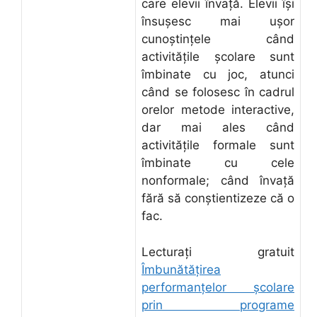
care elevii învaţă. Elevii îşi
însuşesc mai uşor
cunoştinţele când
activităţile şcolare sunt
îmbinate cu joc, atunci
când se folosesc în cadrul
orelor metode interactive,
dar mai ales când
activităţile formale sunt
îmbinate cu cele
nonformale; când învaţă
fără să conştientizeze că o
fac.
Lecturați gratuit
Îmbunătăţirea
performanţelor şcolare
prin programe