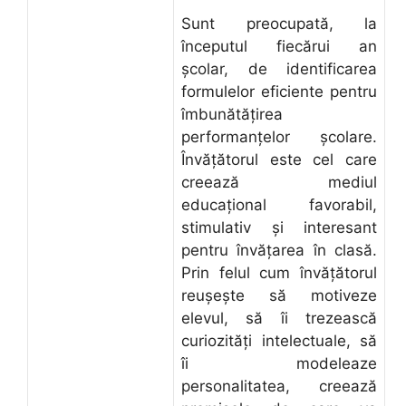
Sunt preocupată, la
începutul fiecărui an
şcolar, de identificarea
formulelor eficiente pentru
îmbunătăţirea
performanţelor şcolare.
Învăţătorul este cel care
creează mediul
educaţional favorabil,
stimulativ şi interesant
pentru învăţarea în clasă.
Prin felul cum învăţătorul
reuşeşte să motiveze
elevul, să îi trezească
curiozităţi intelectuale, să
îi modeleaze
personalitatea, creează