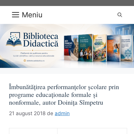
Sari
la
Meniu
conținut
Îmbunătăţirea performanţelor şcolare prin
programe educaţionale formale şi
nonformale, autor Doinița Sîmpetru
21 august 2018
de
admin