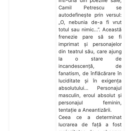
Într-una din poeziile sale,
Camil Petrescu se
autodefineşte prin versul:
„O, nebunia de-a fi vrut
totul sau nimic…”. Această
frenezie pare să se fi
imprimat şi personajelor
din teatrul său, care ajung
la o stare de
incandescenţă, de
fanatism, de înflăcărare în
luciditate şi în exigenţa
absolutului… Personajul
masculin, eroul absolut şi
personajul feminin,
tentaţie a Aneantizării.
Ceea ce a determinat
lucrarea de faţă a fost