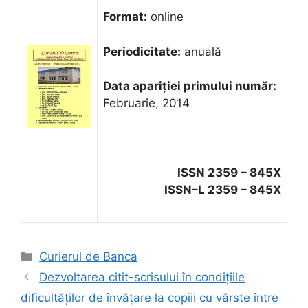
Format:
online
Periodicitate:
anuală
Data apariţiei primului număr:
Februarie, 2014
ISSN 2359 – 845X
ISSN–L 2359 – 845X
Categorii
Curierul de Banca
Dezvoltarea citit-scrisului în condiţiile
dificultăţilor de învăţare la copiii cu vârste între