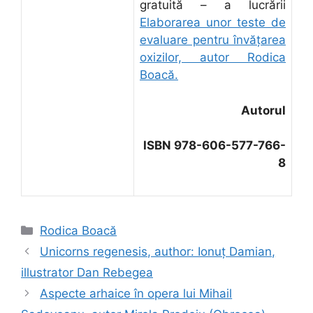
gratuită – a lucrării
Elaborarea unor teste de
evaluare pentru învăţarea
oxizilor, autor Rodica
Boacă.
Autorul
ISBN 978-606-577-766-
8
Categorii
Rodica Boacă
Unicorns regenesis, author: Ionuţ Damian,
illustrator Dan Rebegea
Aspecte arhaice în opera lui Mihail