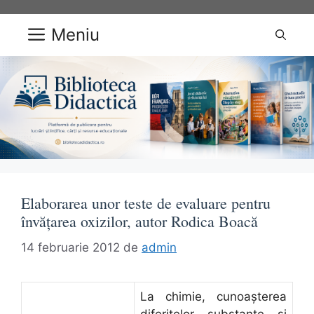
Sari
la
Meniu
conținut
Elaborarea unor teste de evaluare pentru
învăţarea oxizilor, autor Rodica Boacă
14 februarie 2012
de
admin
La chimie, cunoaşterea
diferitelor substanţe şi